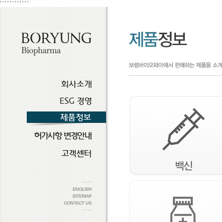
'
' ' ' ' ' '
' ' ' ' '